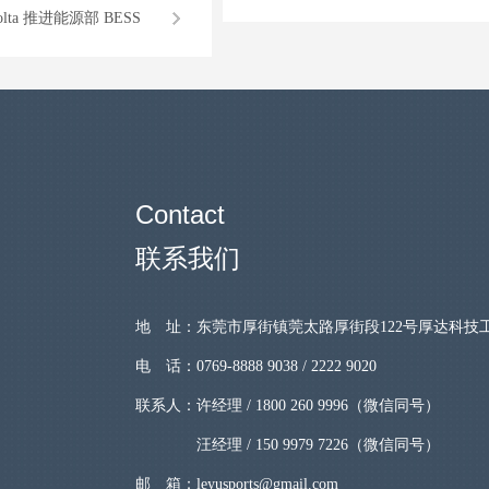
olta 推进能源部 BESS
网站app
加速打造“新能源帝国”梦想-乐
leyu官方网站app
款，着眼于逆变器生产
Contact
联系我们
地 址：东莞市厚街镇莞太路厚街段122号厚达科技
电 话：0769-8888 9038 / 2222 9020
联系人：许经理 / 1800 260 9996（微信同号）
汪经理 / 150 9979 7226（微信同号）
邮 箱：leyusports@gmail.com