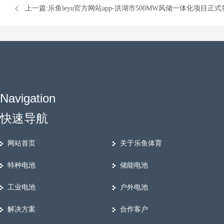
上一篇:
乐鱼leyu官方网站app-洪湖市500MW风储一体化项目正
Navigation
快速导航
网站首页
关于乐鱼体育
特种电池
储能电池
工业电池
户外电池
解决方案
合作客户