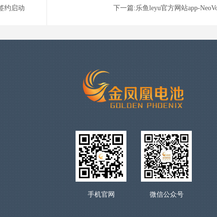
式签约启动
下一篇:
乐鱼leyu官方网站app-NeoV
制造贷
手机官网
微信公众号