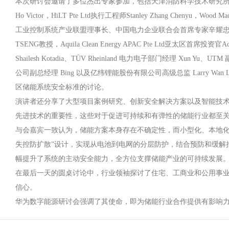
本次研讨会邀请了多位杰出专家参加，包括天津消防科学技术研究所测试
Ho Victor，HiLT Pte Ltd执行工程师Stanley Zhang Chenyu
工业控制系统产业联盟理事长、中国电力企业联合会首席专家辛耀忠博士
TSENG教授，Aquila Clean Energy APAC Pte Ltd亚太区首席投资官A
Shailesh Kotadia、TÜV Rheinland 电力电子部门经理 Xun 
公司副总经理 Bing 以及亿纬锂能股份有限公司高级总监 Larry
区储能系统安全标准的讨论。
演讲者还分享了大型项目案例研究、创新安全解决方案以及智能技
先进技术的重要性，这些对于促进可持续和有弹性的储能行业都至
与会嘉宾一致认为，储能方案本身存在不确定性，而小型化、本地化
失控防扩散”设计，实现从电池到电网的分层防护，结合预防和缓解
幅提升了系统的主动安全能力，全方位支撑储能产业的可持续发展
在最后一天的圆桌讨论中，行业领袖探讨了住宅、工商业和公用事业领
信心。
华为数字能源研讨会强调了其使命，即为储能行业合作提供有影响