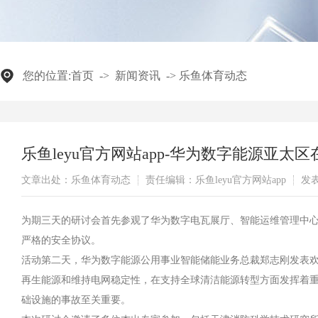
您的位置:
首页
->
新闻资讯
->
乐鱼体育动态
乐鱼leyu官方网站app-华为数字能源亚
文章出处：乐鱼体育动态
责任编辑：乐鱼leyu官方网站app
发表
为期三天的研讨会首先参观了华为数字电瓦展厅、智能运维管理中心
严格的安全协议。
活动第二天，华为数字能源公用事业智能储能业务总裁郑志刚发表
再生能源和维持电网稳定性，在支持全球清洁能源转型方面发挥着
础设施的事故至关重要。