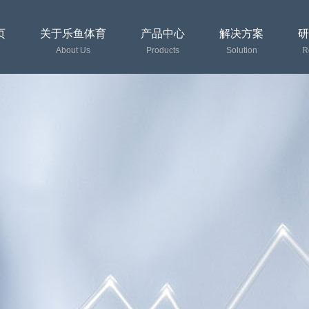
页
关于乐鱼体育
产品中心
解决方案
研
About Us
Products
Solution
R