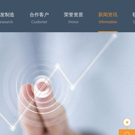
发制造
合作客户
荣誉资质
新闻资讯
esearch
Customer
Honor
Information
C