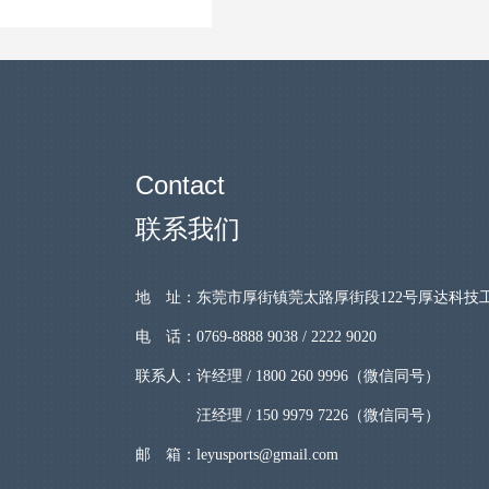
，支持30天连续海底作业
Contact
联系我们
地 址：东莞市厚街镇莞太路厚街段122号厚达科技
电 话：0769-8888 9038 / 2222 9020
联系人：许经理 / 1800 260 9996（微信同号）
汪经理 / 150 9979 7226（微信同号）
邮 箱：leyusports@gmail.com