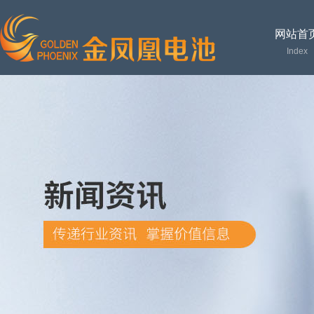
网站首
Index