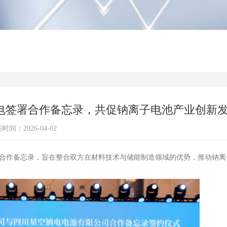
空钠电签署合作备忘录，共促钠离子电池产业创新
时间：2026-04-02
署合作备忘录，旨在整合双方在材料技术与储能制造领域的优势，推动钠