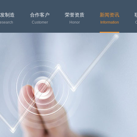
发制造
合作客户
荣誉资质
新闻资讯
esearch
Customer
Honor
Information
C