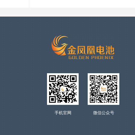
Momentum电动ROV
手机官网
微信公众号