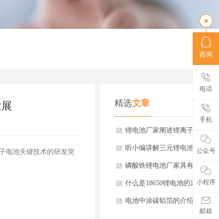
咨询
电话
精选
文章
发展
手机
锂电池厂家阐述锂离子电池有
用途？
听小编讲解三元锂电池是什么
公众号
离子电池关键技术的研发突
磷酸铁锂电池厂家具有哪些优
小程序
什么是18650锂电池的定制流程
电池中涂碳铝箔的介绍
邮箱