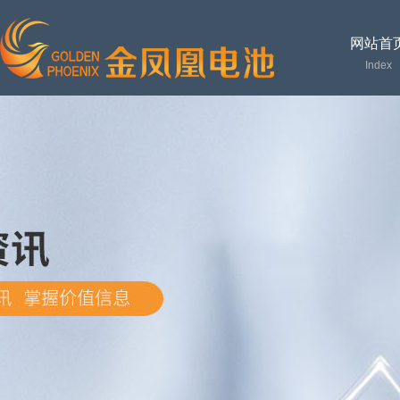
网站首
Index