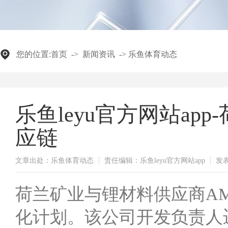
您的位置:
首页
->
新闻资讯
->
乐鱼体育动态
乐鱼leyu官方网站ap
应链
文章出处：乐鱼体育动态
责任编辑：乐鱼leyu官方网站app
发表
荷兰矿业与锂材料供应商A
化计划。该公司开发负责人