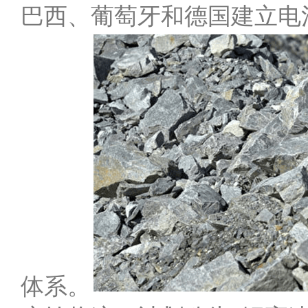
巴西、葡萄牙和德国建立电
体系。