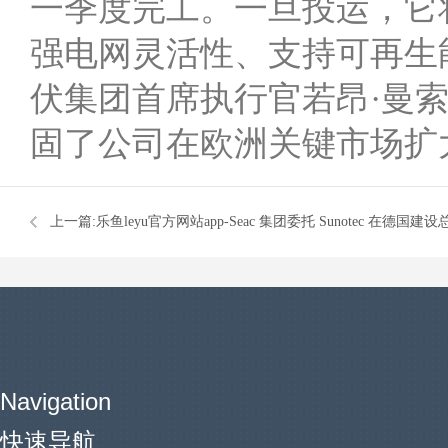
一季度完工。一旦投运，它
强电网灵活性、支持可再生
伏集团首席执行官若昂·曼索·内托
固了公司在欧洲关键市场扩
上一篇:
乐鱼leyu官方网站app-Seac 集团委托 Sunotec 在德国建
230兆瓦时电池储能项目
Navigation
快速导航