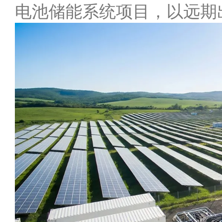
电池储能系统项目，以远期