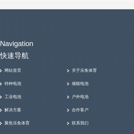
清洁能源平台ANZA Power
Navigation
快速导航
网站首页
关于乐鱼体育
特种电池
储能电池
工业电池
户外电池
解决方案
合作客户
聚焦乐鱼体育
联系我们