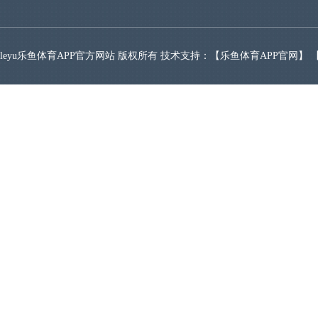
leyu乐鱼体育APP官方网站 版权所有 技术支持：【
乐鱼体育APP官网
】 