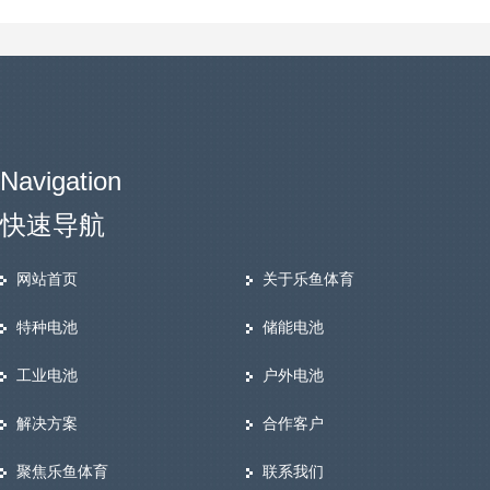
Navigation
快速导航
网站首页
关于乐鱼体育
特种电池
储能电池
工业电池
户外电池
解决方案
合作客户
聚焦乐鱼体育
联系我们