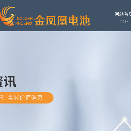
网站首
Index