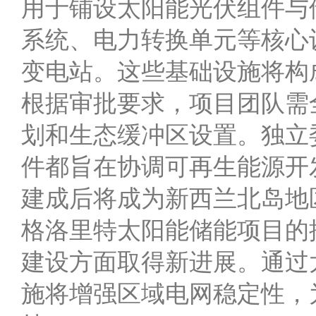
用于铺设太阳能光伏组件与
系统、电力转换单元等核心
变电站。这些基础设施将构
根据审批要求，项目团队需
划和生态缓冲区设置。独立
件都旨在协调可再生能源开
建成后将成为新西兰北岛地
格洛里特太阳能储能项目的
建设方面取得新进展。通过
施将增强区域电网稳定性，