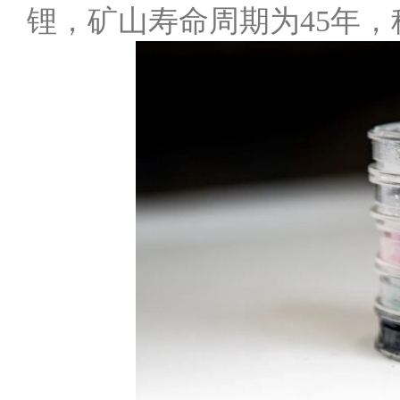
锂，矿山寿命周期为45年，