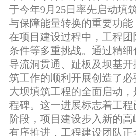
于今年9月25日率先启动
与保障能量转换的重要功能
在项目建设过程中，工程团
条件等多重挑战。通过精细
导流洞贯通、趾板及坝基开
筑工作的顺利开展创造了必
大坝填筑工程的全面启动，
程碑。这一进展标志着工程
阶段，项目建设步入新的高
有序推进，工程建设团队正