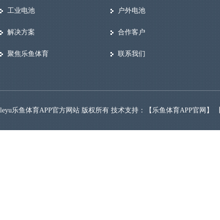
工业电池
户外电池
解决方案
合作客户
聚焦乐鱼体育
联系我们
leyu乐鱼体育APP官方网站 版权所有 技术支持：【
乐鱼体育APP官网
】 