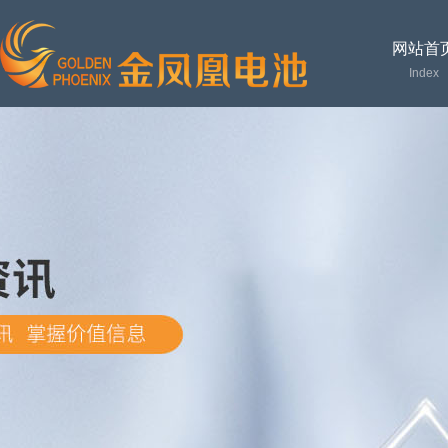
网站首
Index