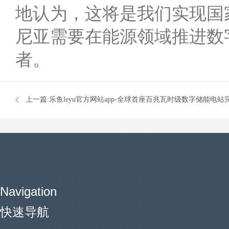
地认为，这将是我们实现国
尼亚需要在能源领域推进数
者。
上一篇:
乐鱼leyu官方网站app-全球首座百兆瓦时级数字储能电
收
Navigation
快速导航