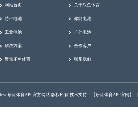
网站首页
关于乐鱼体育
特种电池
储能电池
工业电池
户外电池
解决方案
合作客户
聚焦乐鱼体育
联系我们
leyu乐鱼体育APP官方网站 版权所有 技术支持：【
乐鱼体育APP官网
】 