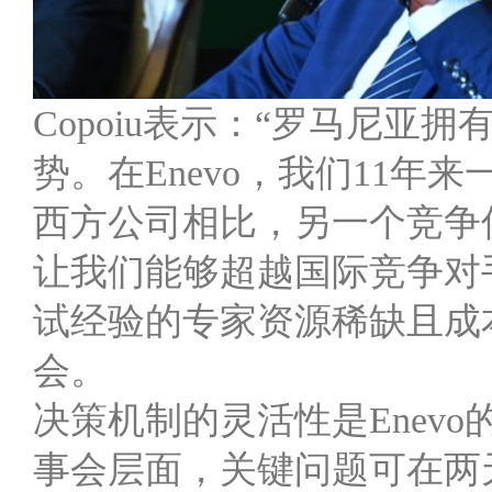
Copoiu表示：“罗马尼
势。在Enevo，我们11
西方公司相比，另一个竞争
让我们能够超越国际竞争对
试经验的专家资源稀缺且成
会。
决策机制的灵活性是Enevo
事会层面，关键问题可在两