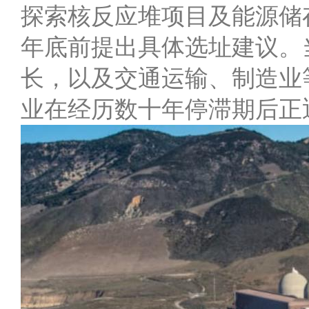
探索核反应堆项目及能源储
年底前提出具体选址建议。
长，以及交通运输、制造业
业在经历数十年停滞期后正