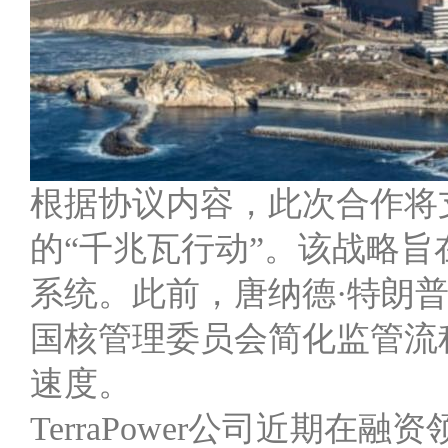
根据协议内容，此次合作将支
的“千兆瓦行动”。该战略
系统。此前，唐纳德·特朗
国核管理委员会简化监管流
速度。
TerraPower公司近期在