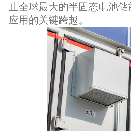
止全球最大的半固态电池储
应用的关键跨越。