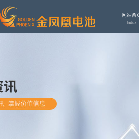
网站首
Index