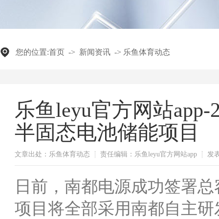
您的位置:
首页
->
新闻资讯
->
乐鱼体育动态
乐鱼leyu官方网站ap
半固态电池储能项目
文章出处：乐鱼体育动态
责任编辑：乐鱼leyu官方网站app
发表
日前，南都电源成功签署总容
项目将全部采用南都自主研发