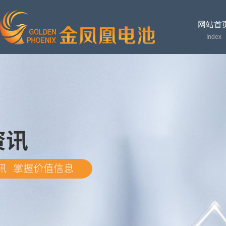
网站首
Index