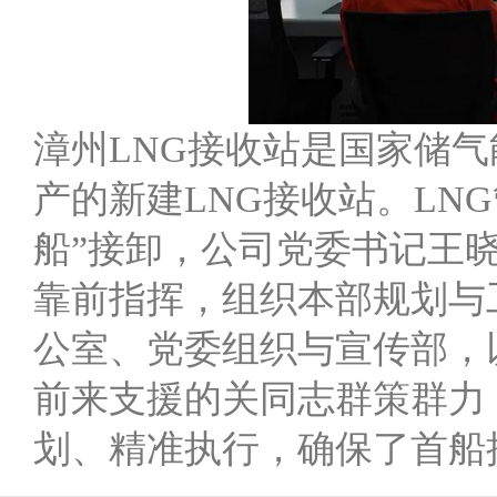
漳州LNG接收站是国家储
产的新建LNG接收站。LN
船”接卸，公司党委书记王
靠前指挥，组织本部规划与
公室、党委组织与宣传部，
前来支援的关同志群策群力
划、精准执行，确保了首船