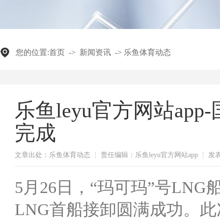
您的位置:
首页
->
新闻资讯
->
乐鱼体育动态
乐鱼leyu官方网站ap
完成
文章出处：乐鱼体育动态
责任编辑：乐鱼leyu官方网站app
发表
5月26日，“玛可玛”号LN
LNG首船接卸圆满成功。此