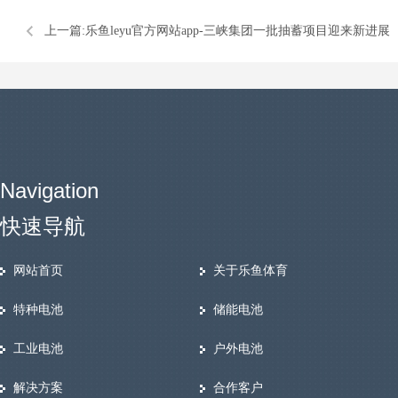
上一篇:
乐鱼leyu官方网站app-三峡集团一批抽蓄项目迎来新进展
Navigation
快速导航
网站首页
关于乐鱼体育
特种电池
储能电池
工业电池
户外电池
解决方案
合作客户