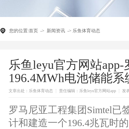
您的位置:
首页
->
新闻资讯
->
乐鱼体育动态
乐鱼leyu官方网站app
196.4MWh电池储能系
文章出处：乐鱼体育动态
责任编辑：乐鱼leyu官方网站app
发表
罗马尼亚工程集团Simtel已签署一
计和建造一个196.4兆瓦时的