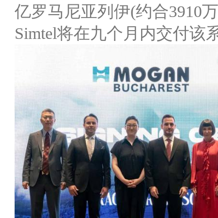
亿罗马尼亚列伊(约合3910
Simtel将在九个月内交付该