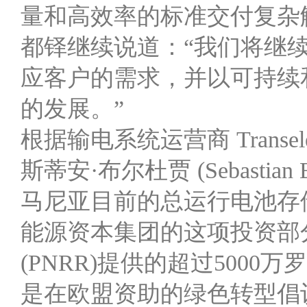
量和高效率的标准交付复杂
都铎继续说道：“我们将继
应客户的需求，并以可持续
的发展。”
根据输电系统运营商 Transe
斯蒂安·布尔杜贾 (Sebastian 
马尼亚目前的总运行电池存储
能源资本集团的这项投资部
(PNRR)提供的超过500
是在欧盟资助的绿色转型倡