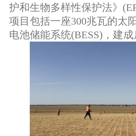
护和生物多样性保护法》(EP
项目包括一座300兆瓦的太阳
电池储能系统(BESS)，