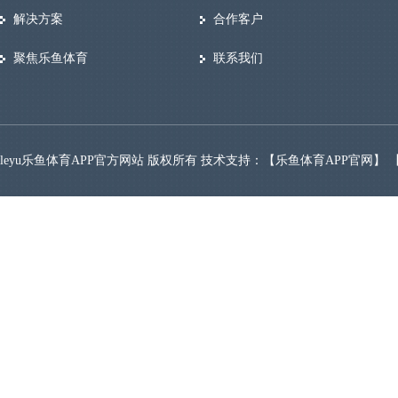
解决方案
合作客户
聚焦乐鱼体育
联系我们
leyu乐鱼体育APP官方网站 版权所有 技术支持：【
乐鱼体育APP官网
】 