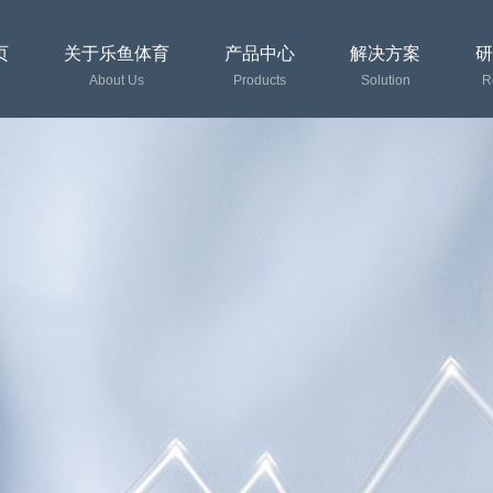
页
关于乐鱼体育
产品中心
解决方案
研
About Us
Products
Solution
R