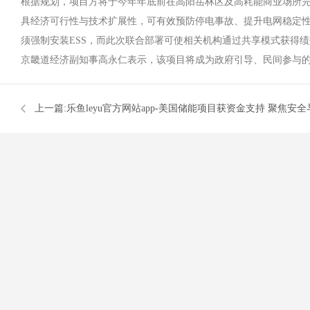
根据规划，项目方将于今年年底前在高阳岳林区及高耗能商业场所完成
具经济可行性与技术扩展性，可有效预防停电事故、提升电网稳定
须强制安装ESS，而此次联合部署可使相关机构通过共享模式获得
京畿道经济副知事高永仁表示，该项目将成为政府引导、民间参与
上一篇:
乐鱼leyu官方网站app-美国储能项目获资金支持 聚焦安