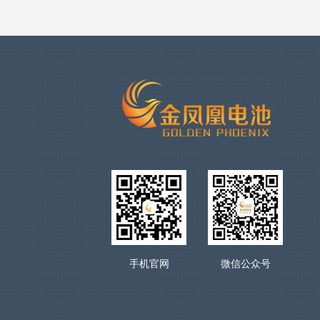
手机官网
微信公众号