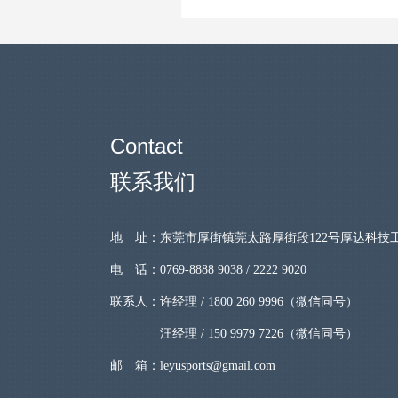
蒲昌镇成功签约新型独立储能项
乐鱼leyu官方网站app
Contact
联系我们
地 址：东莞市厚街镇莞太路厚街段122号厚达科技
电 话：0769-8888 9038 / 2222 9020
联系人：许经理 / 1800 260 9996（微信同号）
汪经理 / 150 9979 7226（微信同号）
邮 箱：leyusports@gmail.com