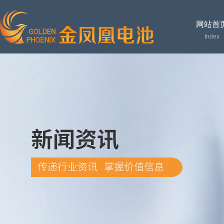
网站首
Index