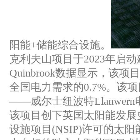
阳能+储能综合设施。
克利夫山项目于2023年启
Quinbrook数据显示，
全国电力需求的0.7%。该
——威尔士纽波特Llanwern
该项目创下英国太阳能发展
设施项目(NSIP)许可的太阳