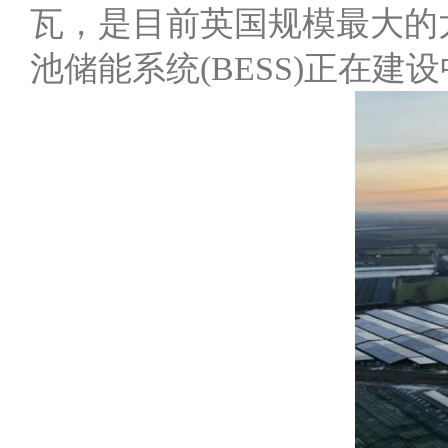
瓦，是目前英国规模最大的
池储能系统(BESS)正在