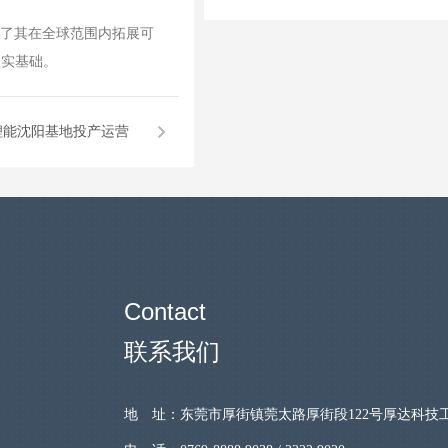
网站app
加速打造“新能源帝国”梦想-乐
现了其在全球范围内拓展可
leyu官方网站app
坚实基础。
亿纬锂能沈阳基地投产运营
Contact
联系我们
地 址：东莞市厚街镇莞太路厚街段122号厚达科技