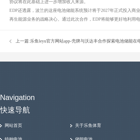
协议将在此基础上进一步增加收入来源。
EDP还透露，波兰的这座电池储能系统预计将于2027年正式投入
再生能源业务的战略决心。通过此次合作，EDP将能够更好地利用
上一篇:
乐鱼leyu官方网站app-壳牌与沃达丰合作探索电池储能
的应用
Navigation
快速导航
网站首页
关于乐鱼体育
特种电池
储能电池