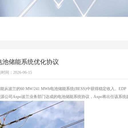
波兰电池储能系统优化协议
时间：2026-06-15
兰的60 MW/241 MWh电池储能系统(BESS)中获得稳定收入。E
公司Axpo波兰业务部门达成的电池储能系统协议，Axpo将出任该系统