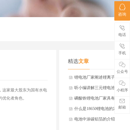
咨询
电话
手机
精选
文章
公众号
锂电池厂家阐述锂离子电池有
用途？
听小编讲解三元锂电池是什么
DP，这家最大股东为国有水电
小程序
的优化者角色。
磷酸铁锂电池厂家具有哪些优
邮箱
什么是18650锂电池的定制流程
电池中涂碳铝箔的介绍