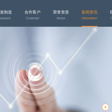
发制造
合作客户
荣誉资质
新闻资讯
esearch
Customer
Honor
Information
C