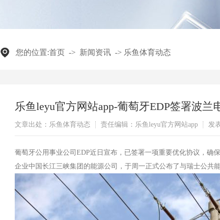
您的位置:
首页
->
新闻资讯
->
乐鱼体育动态
乐鱼leyu官方网站app-葡萄牙EDP签署
文章出处：乐鱼体育动态
责任编辑：乐鱼leyu官方网站app
发表
葡萄牙公用事业公司EDP近日宣布，已签署一项重要优化协议，确保能从波
企业中国长江三峡集团的能源公司，于周一正式公布了与瑞士公共能源