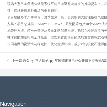
现场大型吊车缓缓将储能系统平稳吊装至整装待发的首辆货车上。
征、接续开拓海外市场的重要瞬间。
项目地区冬季严寒刺骨，夏季酷热干燥，是典型的大陆性极端气候
方案：项目总规模12.5MW/50.15MWh，系统配置包括10个
池管理系统、精准热管理及多重消防保障系统，确保在极端温差与
林洋储能加速拓展全球版图，此次蒙古国项目的成功发货也标志着林
古国电网的灵活性与稳定性，优化能源结构，减少对传统化石能源的依
上一篇:
乐鱼leyu官方网站app-英国调查显示公众普遍支持电池
Navigation