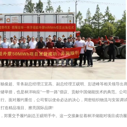
理杨俊超、常务副总经理江宜高、副总经理王砚明、彭进峰等相关领导出
，也是林洋响应“一带一路”倡议、贡献中国储能技术的典范。公司对Power
运行。面对履约重任，公司誓以使命必达的决心，周密组织物流与安装调
打造精品项目、擦亮国际品牌!
匙，郑重交予履约副总王砚明手中。这一交接象征着林洋储能对项目成功