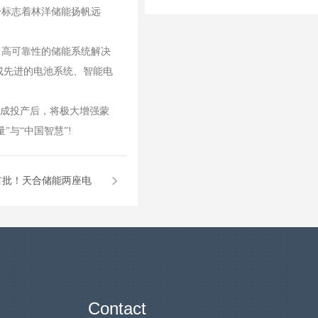
一标志着林洋储能扬帆远
网站app
加速打造“新能源帝国”梦想-乐
leyu官方网站app
、高可靠性的储能系统解决
集成先进的电池系统、智能电
建成投产后，将极大增强蒙
与“中国智慧”!
日本首批！天合储能两座电
站三周极速交付
Contact