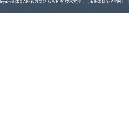
leyu乐鱼体育APP官方网站 版权所有 技术支持：【
乐鱼体育APP官网
】 