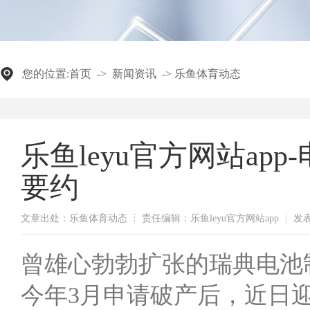
您的位置:
首页
->
新闻资讯
->
乐鱼体育动态
乐鱼leyu官方网站app
要约
文章出处：乐鱼体育动态
责任编辑：乐鱼leyu官方网站app
发表
曾雄心勃勃扩张的瑞典电池制造
今年3月申请破产后，近日