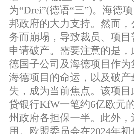
为“Drei”(德语“三”)
邦政府的大力支持。然而，
务而崩塌，导致裁员、项目
申请破产。需要注意的是，
德国子公司及海德项目作为
海德项目的命运，以及破产
失，成为当前焦点。该项目
贷银行KfW一笔约6亿欧元
州政府各担保一半。此外，还
用。欧盟委员会在2024年初