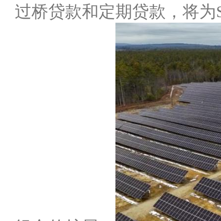
过桥贷款和定期贷款，将为S