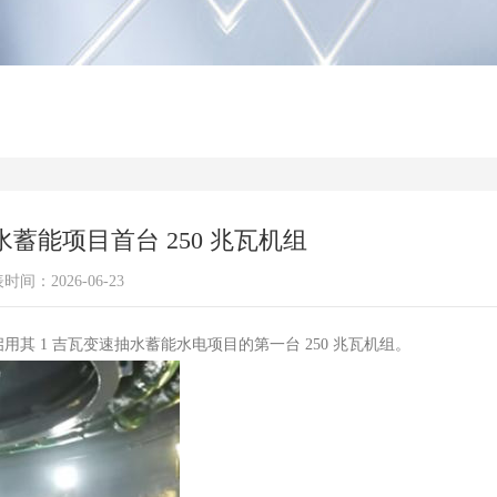
瓦抽水蓄能项目首台 250 兆瓦机组
时间：2026-06-23
用其 1 吉瓦变速抽水蓄能水电项目的第一台 250 兆瓦机组。