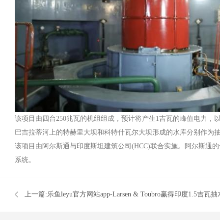
该项目由四台250兆瓦的机组组成，预计将产生1吉瓦的峰值电力，
巴吉拉蒂河上的特赫里大坝和科特什瓦尔大坝形成的水库分别作为
该项目由阿尔斯通与印度斯坦建筑公司(HCC)联合实施。阿尔斯通
系统。
上一篇:
乐鱼leyu官方网站app-Larsen & Toubro赢得印度1.5吉