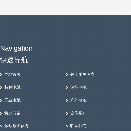
Navigation
快速导航
网站首页
关于乐鱼体育
特种电池
储能电池
工业电池
户外电池
解决方案
合作客户
聚焦乐鱼体育
联系我们