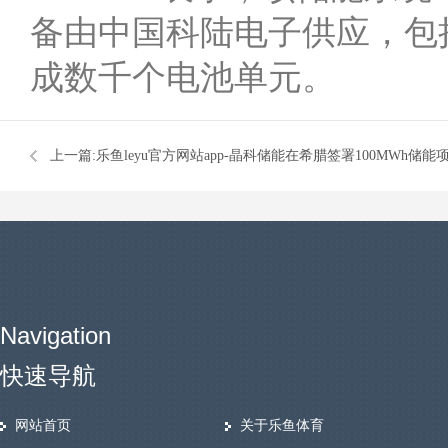
备由中国科陆电子供应，包括
成数千个电池单元。
上一篇:
乐鱼leyu官方网站app-晶科储能在希腊签署100MWh储
欧洲能源转型
Navigation
快速导航
网站首页
关于乐鱼体育