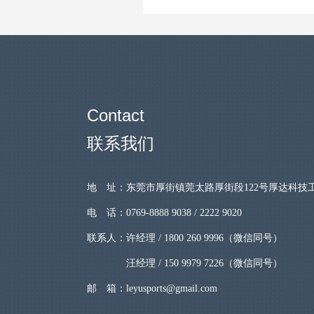
蒲昌镇成功签约新型独立储能项
乐鱼leyu官方网站app
Contact
联系我们
地 址：东莞市厚街镇莞太路厚街段122号厚达科技
电 话：0769-8888 9038 / 2222 9020
联系人：许经理 / 1800 260 9996（微信同号）
汪经理 / 150 9979 7226（微信同号）
邮 箱：leyusports@gmail.com