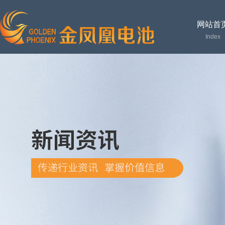
网站首
Index