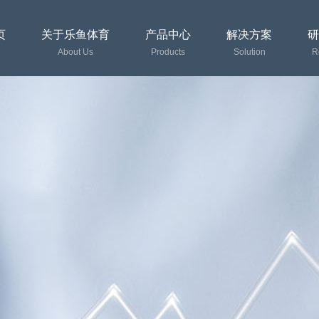
页
关于乐鱼体育
产品中心
解决方案
研
About Us
Products
Solution
R