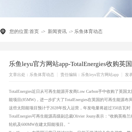
您的位置:
首页
->
新闻资讯
->
乐鱼体育动态
乐鱼leyu官方网站app-TotalEnergie
文章出处：乐鱼体育动态
责任编辑：乐鱼leyu官方网站app
发表
TotalEnergies近日从可再生能源开发商Low Carbon手中
能项目(85MW)，进一步扩大了TotalEnergies在英国的可再生能源布
这些太阳能项目预计于2028年投入运营，年发电量将超过350吉瓦时
TotalEnergies可再生能源高级副总裁Olivier Jouny表
轮机及600MW在建太阳能项目。”