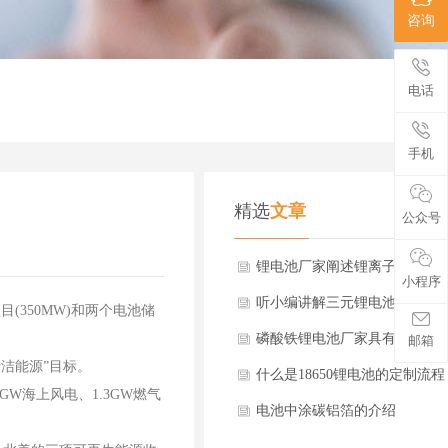
咨询
电话
手机
精选
文章
公众号
锂电池厂家阐述锂离子电池有
小程序
用途？
听小编讲解三元锂电池是什么
目(350MW)和两个电池储
磷酸铁锂电池厂家具有哪些优
邮箱
清洁能源”目标。
什么是18650锂电池的定制流程
1GW海上风电、1.3GW燃气
电池中涂碳铝箔的介绍