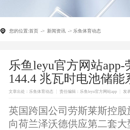
您的位置:
首页
->
新闻资讯
->
乐鱼体育动态
乐鱼leyu官方网站a
144.4 兆瓦时电池储
文章出处：乐鱼体育动态
责任编辑：乐鱼leyu官方网站app
发表
英国跨国公司劳斯莱斯控股
向荷兰泽沃德供应第二套大型mt