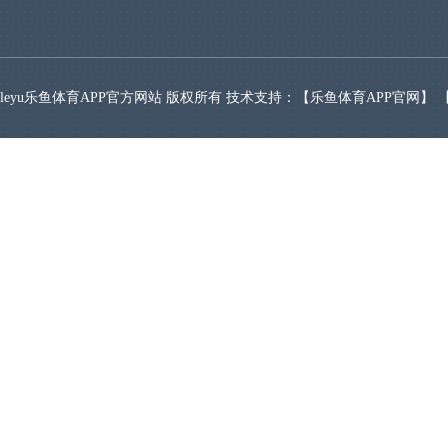
leyu乐鱼体育APP官方网站 版权所有 技术支持：【
乐鱼体育APP官网
】 