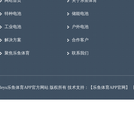
网站首页
关于乐鱼体育
特种电池
储能电池
工业电池
户外电池
解决方案
合作客户
聚焦乐鱼体育
联系我们
leyu乐鱼体育APP官方网站 版权所有 技术支持：【
乐鱼体育APP官网
】 