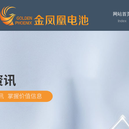
网站首
Index