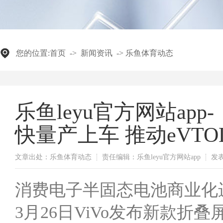
您的位置:
首页
->
新闻资讯
->
乐鱼体育动态
乐鱼leyu官方网站app
快量产上车 推动eVT
文章出处：乐鱼体育动态
责任编辑：乐鱼leyu官方网站app
发表
消费电子半固态电池商业化
3月26日ViVo发布新款折叠