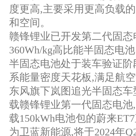
度更高,主要采用更高负载
和空间。
赣锋锂业已开发第二代固态
360Wh/kg高比能半固态
半固态电池处于装车验证阶
系能量密度天花板,满足航
东风旗下岚图追光半固态车型2
载赣锋锂业第一代固态电池,2
载150kWh电池包的蔚来ET
为卫蓝新能源,将于2024