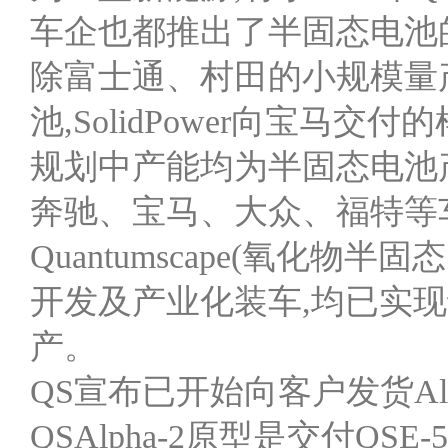
车企也都推出了半固态电池
除富士通、村田的小规模量产,法
池,SolidPower向宝
规划中产能均为半固态电池
奔驰、宝马、大众、福特等
Quantumscape(氧化物半固
开发及产业化装车,均已实
产。
QS宣布已开始向客户发货Al
QSAlpha-2原型是交付QS