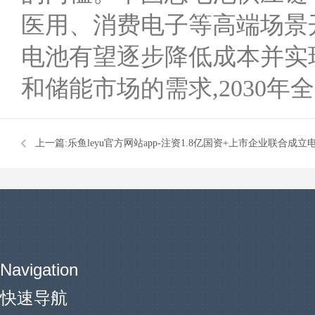
医用、消费电子等高端场景
电池有望逐步降低成本并实
和储能市场的需求,2030
上一篇:
乐鱼leyu官方网站app-注资1.8亿国资+上市企业联合成
司
Navigation
快速导航