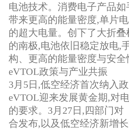
电池技术。消费电子产品如
带来更高的能量密度,单片电池
的超大电量。创下了大折叠
的南极,电池依旧稳定放电,
构、更高的能量密度与安全
eVTOL政策与产业共振
3月5日,低空经济首次纳入
eVTOL迎来发展黄金期,
的要求。3月27日,四部门
合发布,以及低空经济新增长提