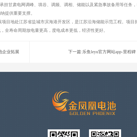
成后将承担甘肃电网调峰、填谷、调频、调相、储能以及紧急事故备用等任务
消纳提供重要支撑。
。该项目地处江苏省盐城市滨海港开发区，是江苏沿海储能示范工程。项目拟建设
线，全寿命周期放电量更高，度电成本更低，经济性更好。
电池企业拓展
下一篇:
乐鱼leyu官方网站app-里程
兆瓦级