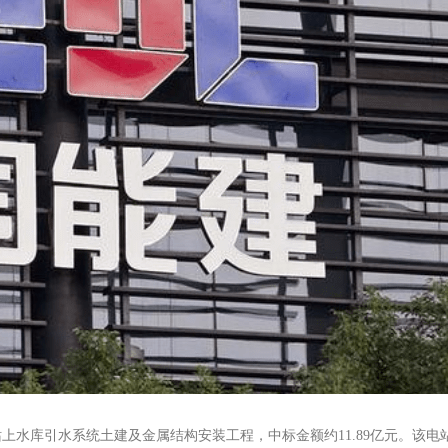
水库引水系统土建及金属结构安装工程，中标金额约11.89亿元。该电站