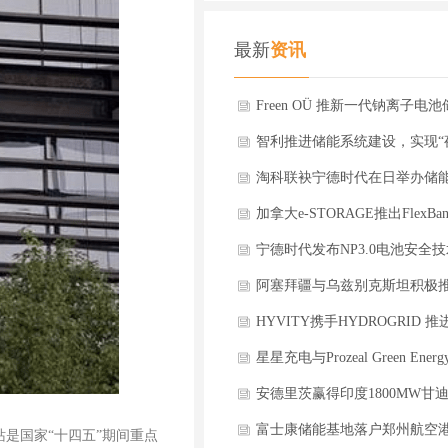
最新
资讯
Freen OÜ 推新一代钠离子电
系统-乐鱼leyu官方网站app
智利推进储能系统建设，实现“
脱碳”-乐鱼leyu官方网站app
淘科联袂宁德时代在日举办储
站投资论坛，引爆行业关注-乐
加拿大e-STORAGE推出FlexBan
leyu官方网站app
1.0 模块化储能系统引领行业革
宁德时代发布NP3.0电池安全
乐鱼leyu官方网站app
神行Pro电池-乐鱼leyu官方网站a
阿塞拜疆与乌兹别克斯坦积极
电池储能系统建设-乐鱼leyu官
HYVITY携手HYDROGRID 推
站app
利450MW抽水蓄能项目开发-
星星充电与Prozeal Green Ener
leyu官方网站app
作 签近1GWh订单进军印度储
安德里茨赢得印度1800MW甘
场-乐鱼leyu官方网站app
塔抽水蓄能项目合同-乐鱼leyu
富士康储能基地落户郑州航空
是国家“十四五”期间重点