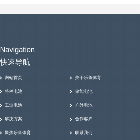
Navigation
快速导航
网站首页
关于乐鱼体育
特种电池
储能电池
工业电池
户外电池
解决方案
合作客户
聚焦乐鱼体育
联系我们