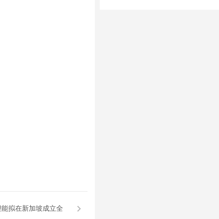
蒲昌镇成功签约新型独立储能项
乐鱼leyu官方网站app
天力锂能拟在新加坡成立全