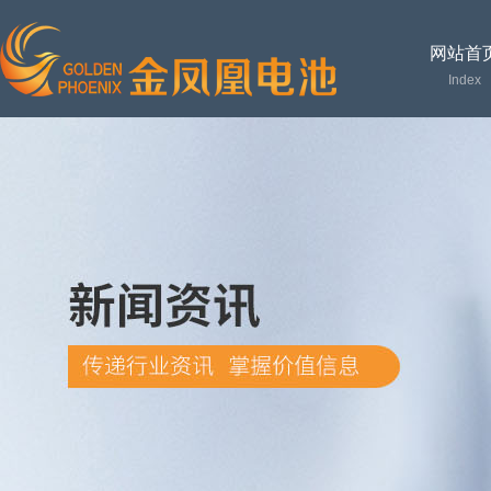
网站首
Index