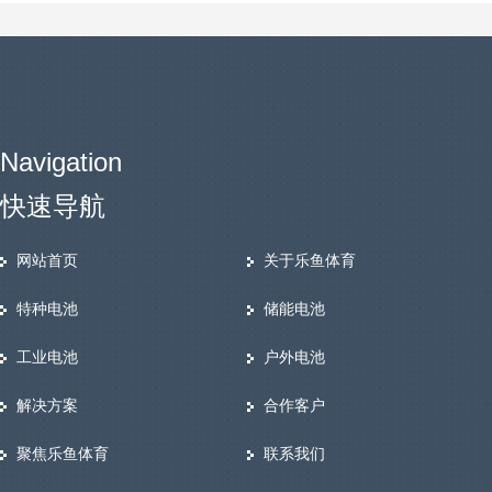
Navigation
快速导航
网站首页
关于乐鱼体育
特种电池
储能电池
工业电池
户外电池
解决方案
合作客户
聚焦乐鱼体育
联系我们