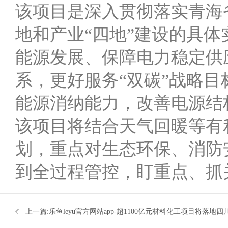
该项目是深入贯彻落实青海
地和产业“四地”建设的具
能源发展、保障电力稳定供
系，更好服务“双碳”战略
能源消纳能力，改善电源结
该项目将结合天气回暖等有
划，重点对生态环保、消防
到全过程管控，盯重点、抓
上一篇:
乐鱼leyu官方网站app-超1100亿元材料化工项目将落地四