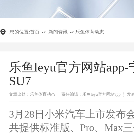
您的位置:
首页
->
新闻资讯
->
乐鱼体育动态
乐鱼leyu官方网站a
SU7
文章出处：乐鱼体育动态
责任编辑：乐鱼leyu官方网站app
发表
3月28日小米汽车上市发布
共提供标准版、Pro、Max三