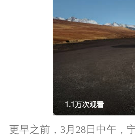
更早之前，3月28日中午