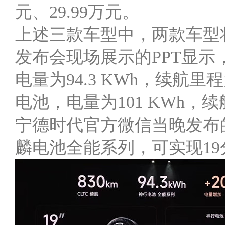
元、29.99万元。
上述三款车型中，两款车型
发布会现场展示的PPT显示，
电量为94.3 KWh，续航里
电池，电量为101 KWh，续
宁德时代官方微信当晚发布的
麟电池全能系列，可实现19