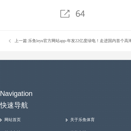
上一篇:
乐鱼leyu官方网站app-年发22亿度绿电！走进国内首个
项目
Navigation
快速导航
网站首页
关于乐鱼体育