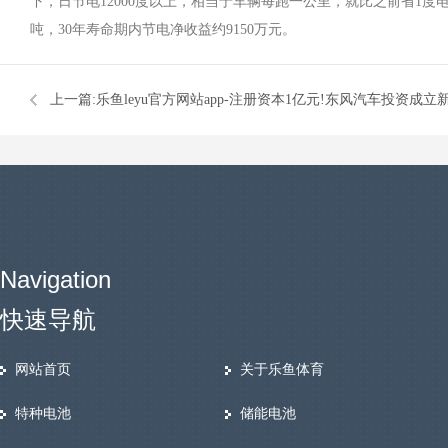
下，日节电12000度以上，相当于车辆每跑一公里，就比之前省1度电
吨，30年寿命期内节电净收益约9150万元。
上一篇:
乐鱼leyu官方网站app-注册资本1亿元!东风汽车投资成
包含储能等业务
Navigation
快速导航
网站首页
关于乐鱼体育
特种电池
储能电池