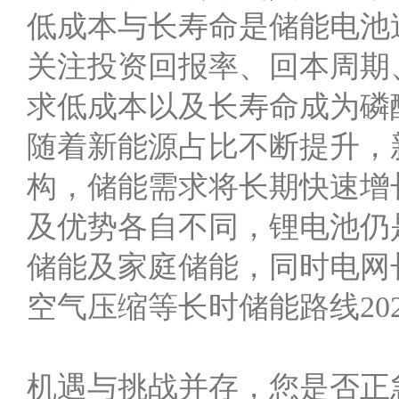
低成本与长寿命是储能电池
关注投资回报率、回本周期
求低成本以及长寿命成为磷
随着新能源占比不断提升，
构，储能需求将长期快速增
及优势各自不同，锂电池仍
储能及家庭储能，同时电网
空气压缩等长时储能路线20
机遇与挑战并存，您是否正