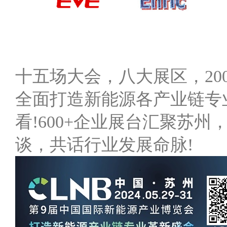
十五场大会，八大展区，200
全面打造新能源各产业链专
看!600+企业展台汇聚苏州
谈，共话行业发展命脉!