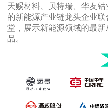
天赐材料、贝特瑞、华友钴
的新能源产业链龙头企业联合
堂，展示新能源领域的最新
品。