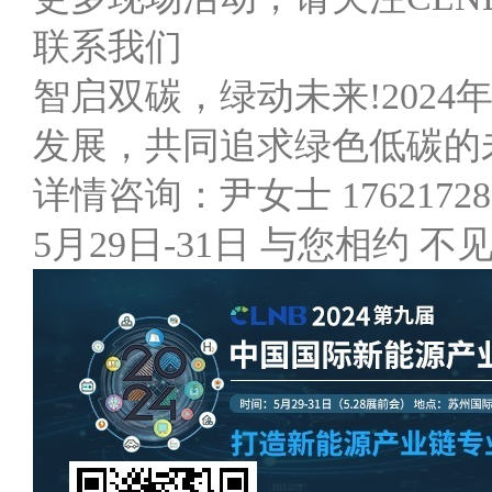
联系我们
智启双碳，绿动未来!202
发展，共同追求绿色低碳的
详情咨询：尹女士 17621728
5月29日-31日 与您相约 不