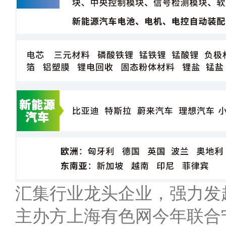
汇集行业龙头企业，强力发起C
主办方上海有色网今年联合