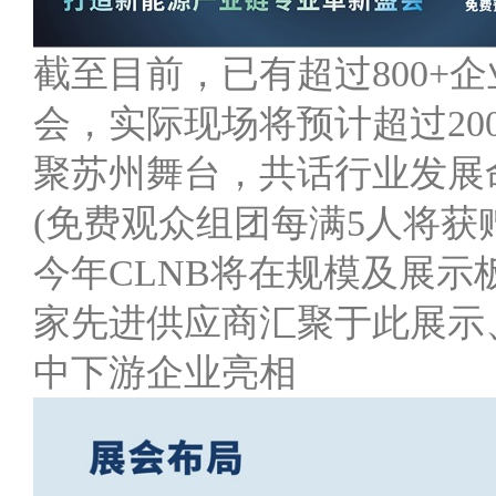
截至目前，已有超过800+企
会，实际现场将预计超过20
聚苏州舞台，共话行业发展
(免费观众组团每满5人将获赠
今年CLNB将在规模及展示
家先进供应商汇聚于此展示
中下游企业亮相