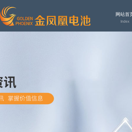
网站首
Index