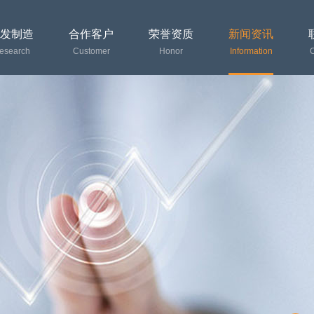
发制造
合作客户
荣誉资质
新闻资讯
esearch
Customer
Honor
Information
C