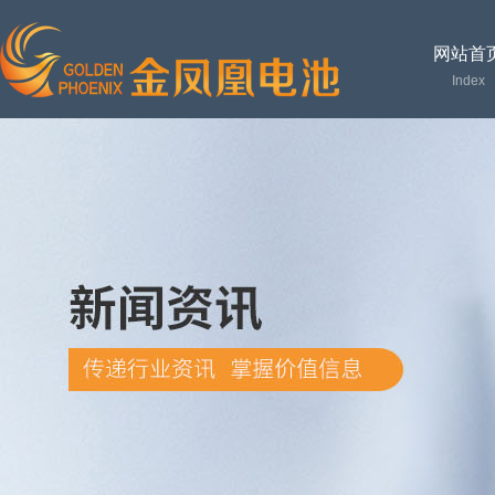
网站首
Index