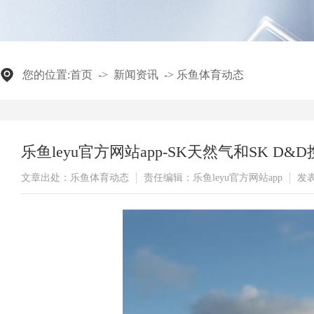
您的位置:
首页
->
新闻资讯
->
乐鱼体育动态
乐鱼leyu官方网站app-SK天然气和SK
文章出处：乐鱼体育动态
责任编辑：乐鱼leyu官方网站app
发表