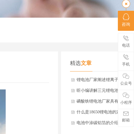
咨询
电话
精选
文章
手机
锂电池厂家阐述锂离子电池有
公众号
用途？
听小编讲解三元锂电池是什么
磷酸铁锂电池厂家具有哪些优
小程序
什么是18650锂电池的定制流程
邮箱
电池中涂碳铝箔的介绍