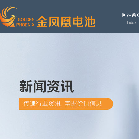
网站首
Index