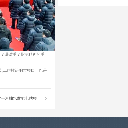
蒲昌镇成功签约新型独立储能项
乐鱼leyu官方网站app
重要讲话重要指示精神的重
重点工作推进的大项目，也是
辽宁太子河抽水蓄能电站项
目获批