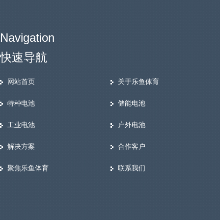
Navigation
快速导航
网站首页
关于乐鱼体育
特种电池
储能电池
工业电池
户外电池
解决方案
合作客户
聚焦乐鱼体育
联系我们