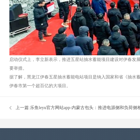
启动仪式上，李立新表示，推进五星站抽水蓄能项目建设对伊春发
要举措。
据了解，黑龙江伊春五星抽水蓄能电站项目是纳入国家和省《抽水蓄能中
伊春市第一个超百亿的大项目。
上一篇:
乐鱼leyu官方网站app-内蒙古包头：推进电源侧和负荷
域共享储能电站布局