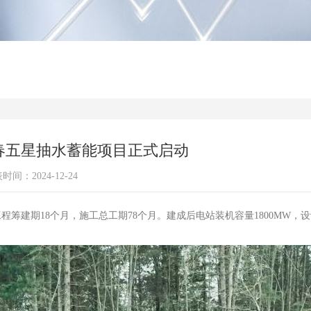
江伊春五星抽水蓄能项目正式启动
时间：2024-12-24
建期18个月，施工总工期78个月。建成后电站装机容量1800MW，设计