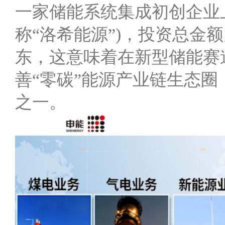
一家储能系统集成初创企业
称“洛希能源”)，投资总金
东，这意味着在新型储能赛
善“零碳”能源产业链生态
之一。