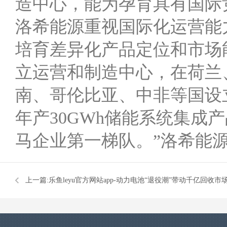
造中心，能为孕育具有国际
洛希能源重视国际化运营能
培育差异化产品定位和市场
立运营和制造中心，在荷兰
南、哥伦比亚、中非等国设立
年产30GWh储能系统集成
马企业第一梯队。”洛希能
上一篇:
乐鱼leyu官方网站app-动力电池“退役潮”带动千亿回收市