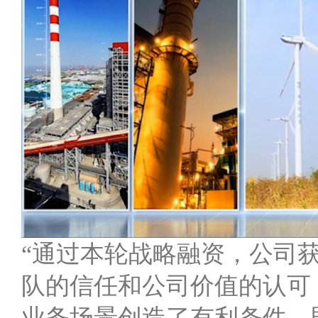
“通过本轮战略融资，公司
队的信任和公司价值的认可
业务场景创造了有利条件，