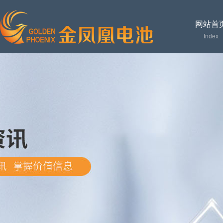
网站首
Index