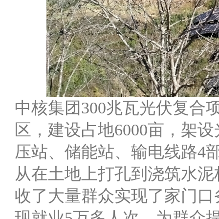
中核集团300兆瓦光伏复
区，建设占地6000亩，架
压站、储能站、输电线路4部
从在土地上打孔到浇筑水泥
收了大量群众实现了家门口
现就业5万多人次，为群众提