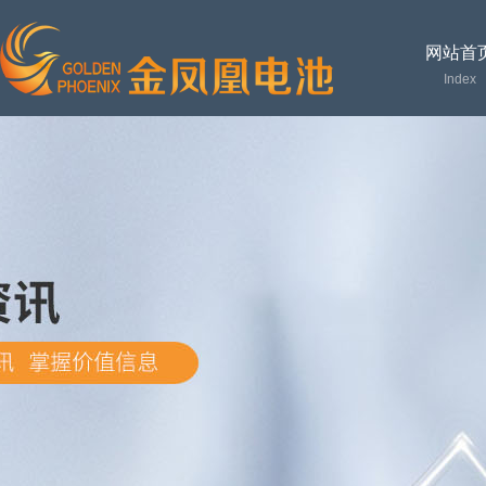
网站首
Index