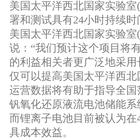
美国太平洋西北国家实验室(
署和测试具有24小时持续
美国太平洋西北国家实验室(PNNL
说：“我们预计这个项目将
的利益相关者更广泛地采用
仅可以提高美国太平洋西北国
运营数据将有助于指导全国
钒氧化还原液流电池储能系
而锂离子电池目前被认为在4
具成本效益。