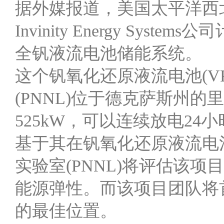
据外媒报道，美国太平洋西北
Invinity Energy Sy
全钒液流电池储能系统。
这个钒氧化还原液流电池(V
(PNNL)位于德克萨斯州
525kW，可以连续放电24
基于其在钒氧化还原液流电
实验室(PNNL)将评估该
能源弹性。而该项目团队将
的最佳位置。