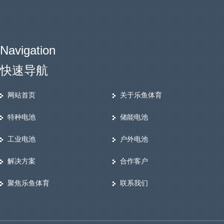
Navigation
快速导航
网站首页
关于乐鱼体育
特种电池
储能电池
工业电池
户外电池
解决方案
合作客户
聚焦乐鱼体育
联系我们