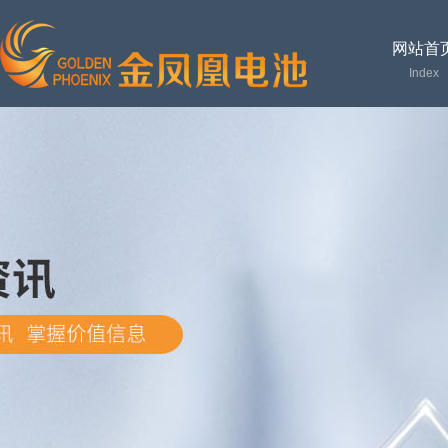
网站首
Index