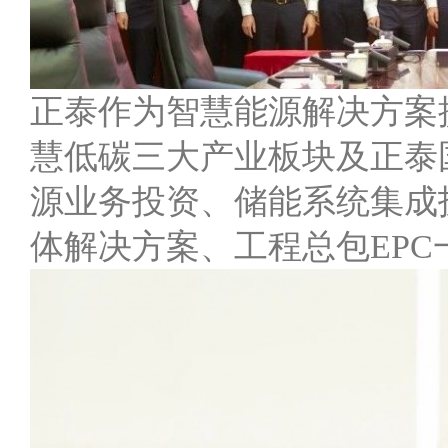
正泰作为智慧能源解决方案
慧低碳三大产业板块及正泰
源业务投资、储能系统集成
体解决方案、工程总包EP