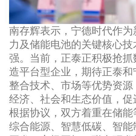
南存辉表示，宁德时代作为
力及储能电池的关键核心技
强。当前，正泰正积极抢抓
造平台型企业，期待正泰和
整合技术、市场等优势资源
经济、社会和生态价值，促
根据协议，双方着重在储能
综合能源、智慧低碳、智能