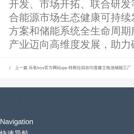
开发、市场开拓、联合研发
合能源市场生态健康可持续
方案和储能系统全生命周期
产业迈向高维度发展，助力
上一篇:
乐鱼leyu官方网站app-特斯拉拟在印度建立电池储能工厂
Navigation
快速导航