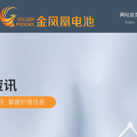
网站首
Index