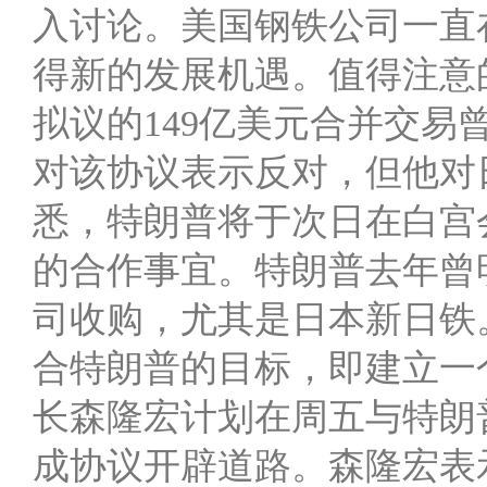
入讨论。美国钢铁公司一直
得新的发展机遇。值得注意
拟议的149亿美元合并交易
对该协议表示反对，但他对
悉，特朗普将于次日在白宫
的合作事宜。特朗普去年曾
司收购，尤其是日本新日铁
合特朗普的目标，即建立一
长森隆宏计划在周五与特朗
成协议开辟道路。森隆宏表