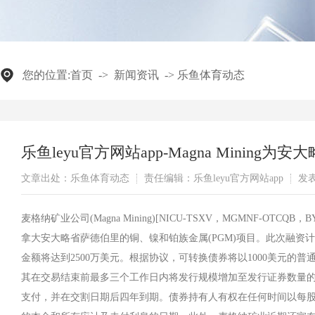
您的位置:
首页
->
新闻资讯
->
乐鱼体育动态
乐鱼leyu官方网站app-Magna Mining
文章出处：乐鱼体育动态
责任编辑：乐鱼leyu官方网站app
发表
麦格纳矿业公司(Magna Mining)[NICU-TSXV，MGMNF
拿大安大略省萨德伯里的铜、镍和铂族金属(PGM)项目。此次融资计
金额将达到2500万美元。根据协议，可转换债券将以1000美元的
其在交易结束前最多三个工作日内将发行规模增加至发行证券数量的15
支付，并在交割日期后四年到期。债券持有人有权在任何时间以每股