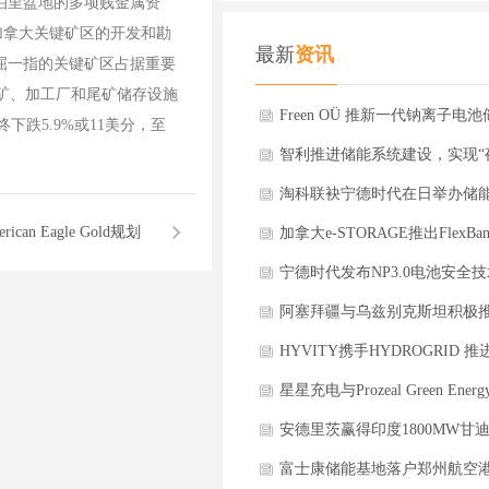
萨德伯里盆地的多项贱金属资
纳在加拿大关键矿区的开发和勘
最新
资讯
首屈一指的关键矿区占据重要
的露天矿、加工厂和尾矿储存设施
Freen OÜ 推新一代钠离子电
终下跌5.9%或11美分，至
系统-乐鱼leyu官方网站app
智利推进储能系统建设，实现“
脱碳”-乐鱼leyu官方网站app
淘科联袂宁德时代在日举办储
can Eagle Gold规划
站投资论坛，引爆行业关注-乐
加拿大e-STORAGE推出FlexBan
leyu官方网站app
1.0 模块化储能系统引领行业革
宁德时代发布NP3.0电池安全
年NAK铜金斑岩项目勘探
乐鱼leyu官方网站app
神行Pro电池-乐鱼leyu官方网站a
阿塞拜疆与乌兹别克斯坦积极
电池储能系统建设-乐鱼leyu官
HYVITY携手HYDROGRID 推
站app
利450MW抽水蓄能项目开发-
星星充电与Prozeal Green Ener
leyu官方网站app
作 签近1GWh订单进军印度储
安德里茨赢得印度1800MW甘
场-乐鱼leyu官方网站app
塔抽水蓄能项目合同-乐鱼leyu
富士康储能基地落户郑州航空