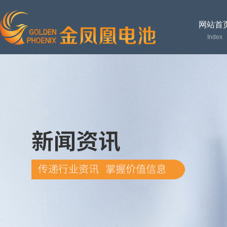
网站首
Index