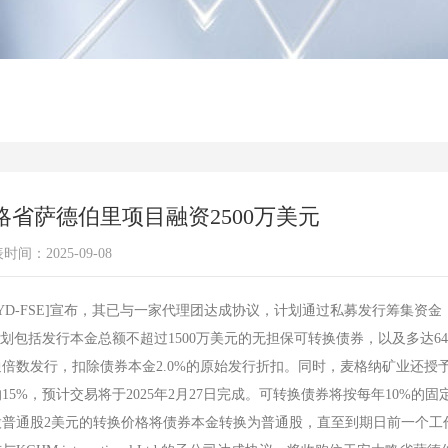
为安大略省萨德伯里项目融资2500万美元
时间：2025-09-08
-OTCQB，BYD-FSE]宣布，其已与一家代理团达成协议，计划通过私募发行筹
划包括发行本金总额不超过1500万美元的无担保可转换债券，以及多达6
普通倍数发行，扣除债券本金2.0%的原始发行折扣。同时，麦格纳矿业还
%，预计交易将于2025年2月27日完成。可转换债券将按每年10%的
普通股2美元的转换价格将债券本金转换为普通股，直至到期日前一个工