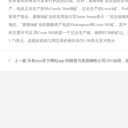
的本金和所有应计及未付利息的日期。此外，麦格纳矿业近期还宣布与KGHM
产，包括正在生产的McCreedy West铜矿、过去生产的Levack矿
探资产组合。麦格纳矿业的首席执行官Jason Jessup表示：
地位。”麦格纳矿业的旗舰资产包括Shakespeare和Crean Hill
的主要许可证;而Crean Hill则是一个过去生产镍、铜和PGM的矿山
1.73美元。该股此前的52周交易价格区间为1.86美元至39美分。
上一篇:
乐鱼leyu官方网站app-特朗普与美国钢铁公司CEO会晤
铁合作前景