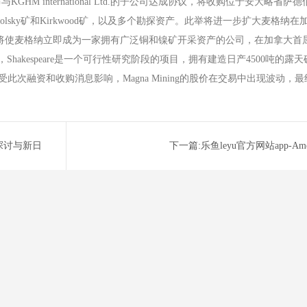
 international Ltd.的子公司达成协议，将收购位于安大略省
、Podolsky矿和Kirkwood矿，以及多个勘探资产。此举将进一步扩大麦格
“此次收购将使麦格纳立即成为一家拥有广泛铜和镍矿开采资产的公司，在加拿大
矿。其中，Shakespeare是一个可行性研究阶段的项目，拥有建造日产4500吨
。受此次融资和收购消息影响，Magna Mining的股价在交易中出现波动，最
，探讨与新日
下一篇:
乐鱼leyu官方网站app-Ameri
2025