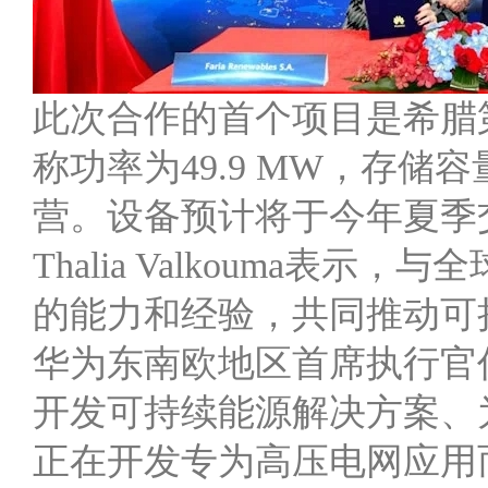
此次合作的首个项目是希腊
称功率为49.9 MW，存储容
营。设备预计将于今年夏季交付。
Thalia Valkouma
的能力和经验，共同推动可
华为东南欧地区首席执行官
开发可持续能源解决方案、
正在开发专为高压电网应用