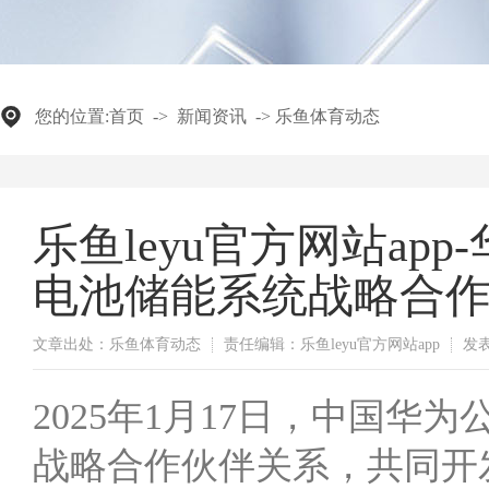
您的位置:
首页
->
新闻资讯
->
乐鱼体育动态
乐鱼leyu官方网站app-华
电池储能系统战略合
文章出处：乐鱼体育动态
责任编辑：乐鱼leyu官方网站app
发表
2025年1月17日，中国华为公司
战略合作伙伴关系，共同开发