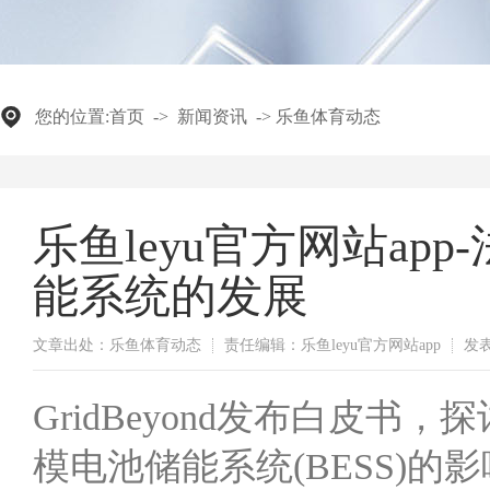
您的位置:
首页
->
新闻资讯
->
乐鱼体育动态
乐鱼leyu官方网站a
能系统的发展
文章出处：乐鱼体育动态
责任编辑：乐鱼leyu官方网站app
发表
GridBeyond发布白皮
模电池储能系统(BESS)的