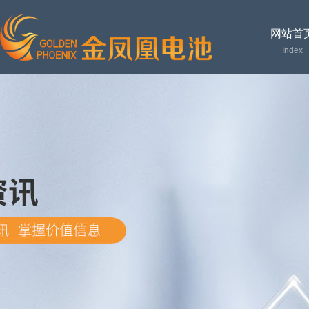
网站首
Index