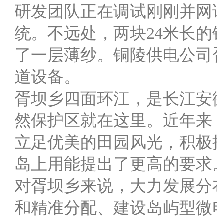
研发团队正在调试刚刚并网
统。不远处，两块24米长
了一层薄纱。铜陵供电公司
道设备。
胥坝乡四面环江，是长江安
然保护区就在这里。近年来
立足优美的田园风光，积极
岛上用能提出了更高的要求
对胥坝乡来说，大力发展分
和精准分配、建设岛屿型微