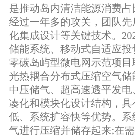
是推动岛内清洁能源消费占比
经过一年多的攻关，团队先
化集成设计等关键技术。20
储能系统、移动式自适应投
零碳岛屿型微电网示范项目
光热耦合分布式压缩空气储
中压储气、超高速透平发电
凑化和模块化设计结构，具
低、系统扩容快等优势。系
气进行压缩并储存起来;在