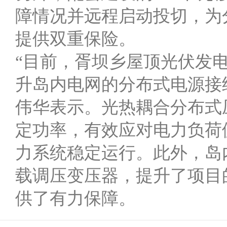
障情况并远程启动投切，为
提供双重保险。
“目前，胥坝乡屋顶光伏发
升岛内电网的分布式电源接
伟华表示。光热耦合分布式
定功率，有效应对电力负荷
力系统稳定运行。此外，岛
载调压变压器，提升了项目
供了有力保障。