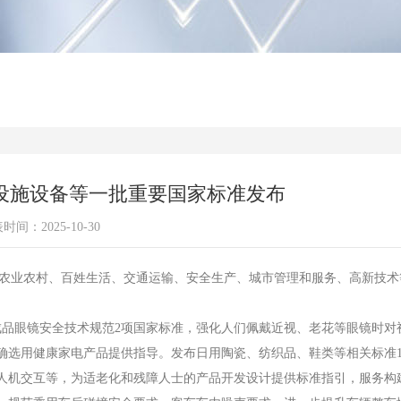
汽车设施设备等一批重要国家标准发布
时间：2025-10-30
及农业农村、百姓生活、交通运输、安全生产、城市管理和服务、高新技
品眼镜安全技术规范2项国家标准，强化人们佩戴近视、老花等眼镜时对
确选用健康家电产品提供指导。发布日用陶瓷、纺织品、鞋类等相关标准1
人机交互等，为适老化和残障人士的产品开发设计提供标准指引，服务构