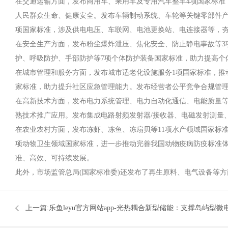
在交通运输方面，发布商用车、乘用车及专用汽车整车4项国家标准
人民群众生命、健康安全。发布车辆制动系统、车轮等关键零部件产
项国家标准，涉及供电电压、车联网、电池更换站、电连接器等，
在安全生产方面，发布粉尘爆炸泄压、焦化安全、防止静电事故等3
护、呼吸防护、手部防护等7项个体防护装备国家标准，助力提高个
在城市管理和服务方面，发布城市适老化设施服务1项国家标准，推
家标准，助力提升社区应急管理能力。发布经营者公平竞争合规管
在高新技术方面，发布电力系统管理、电力自动化通信、电能质量等
熟技术推广应用。发布集成电路射频发射器/接收器、电磁发射测量
在农业农村方面，发布冻虾、冻鱼、冻扇贝等11项水产领域国家标
项动物卫生领域国家标准，进一步推动完善我国动物疫病防疫标准体
准、高效、可持续发展。
此外，市场监管总局(国家标准委)还发布了再生原料、电气设备等
上一篇:
乐鱼leyu官方网站app-光热耦合新型储能：支撑岛屿型微