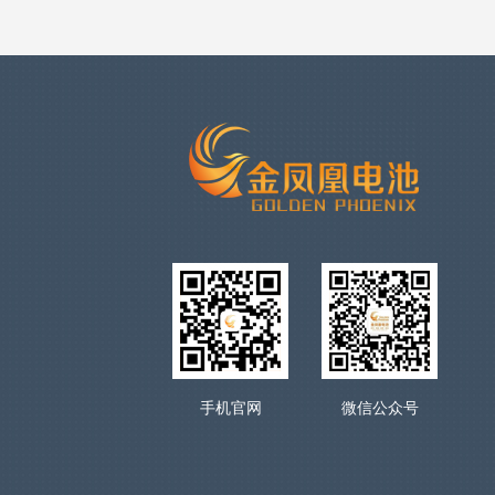
新泰
手机官网
微信公众号