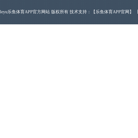
leyu乐鱼体育APP官方网站 版权所有 技术支持：【
乐鱼体育APP官网
】 