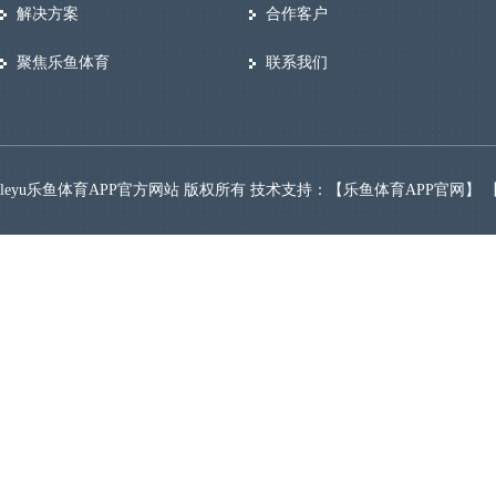
解决方案
合作客户
聚焦乐鱼体育
联系我们
leyu乐鱼体育APP官方网站 版权所有 技术支持：【
乐鱼体育APP官网
】 