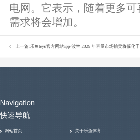
电网。它表示，随着更多可
需求将会增加。
上一篇:
乐鱼leyu官方网站app-波兰 2029 年容量市场拍卖将催化
储能
Navigation
快速导航
网站首页
关于乐鱼体育