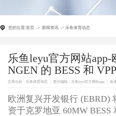
您的位置:
首页
->
新闻资讯
->
乐鱼体育动态
乐鱼leyu官方网站a
NGEN 的 BESS 和 VP
文章出处：乐鱼体育动态
责任编辑：乐鱼leyu官方网站app
发表
欧洲复兴开发银行 (EBRD) 将
资于克罗地亚 60MW BESS